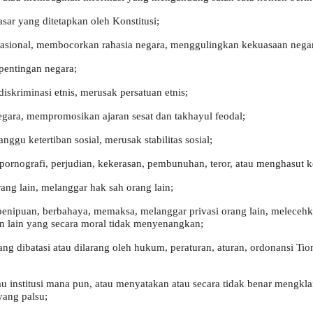
asar yang ditetapkan oleh Konstitusi;
ional, membocorkan rahasia negara, menggulingkan kekuasaan negara
pentingan negara;
iskriminasi etnis, merusak persatuan etnis;
gara, mempromosikan ajaran sesat dan takhayul feodal;
gu ketertiban sosial, merusak stabilitas sosial;
pornografi, perjudian, kekerasan, pembunuhan, teror, atau menghasut k
ang lain, melanggar hak sah orang lain;
enipuan, berbahaya, memaksa, melanggar privasi orang lain, melecehk
en lain yang secara moral tidak menyenangkan;
g dibatasi atau dilarang oleh hukum, peraturan, aturan, ordonansi Ti
;
u institusi mana pun, atau menyatakan atau secara tidak benar mengk
yang palsu;