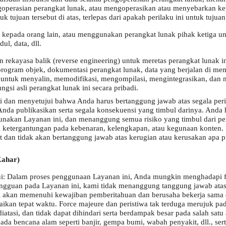
operasian perangkat lunak, atau mengoperasikan atau menyebarkan ke
tujuan tersebut di atas, terlepas dari apakah perilaku ini untuk tujuan
 kepada orang lain, atau menggunakan perangkat lunak pihak ketiga 
l, data, dll.
 rekayasa balik (reverse engineering) untuk meretas perangkat lunak i
rogram objek, dokumentasi perangkat lunak, data yang berjalan di mem
ll.) untuk menyalin, memodifikasi, mengompilasi, mengintegrasikan, dan 
si asli perangkat lunak ini secara pribadi.
an menyetujui bahwa Anda harus bertanggung jawab atas segala peri
nda publikasikan serta segala konsekuensi yang timbul darinya. Anda h
nakan Layanan ini, dan menanggung semua risiko yang timbul dari pe
ri ketergantungan pada kebenaran, kelengkapan, atau kegunaan konte
at dan tidak akan bertanggung jawab atas kerugian atau kerusakan apa 
Kahar)
 Dalam proses penggunaan Layanan ini, Anda mungkin menghadapi fakt
gguan pada Layanan ini, kami tidak menanggung tanggung jawab atas
mi akan memenuhi kewajiban pemberitahuan dan berusaha bekerja sama d
kan tepat waktu. Force majeure dan peristiwa tak terduga merujuk pada
diatasi, dan tidak dapat dihindari serta berdampak besar pada salah satu
da bencana alam seperti banjir, gempa bumi, wabah penyakit, dll., serta