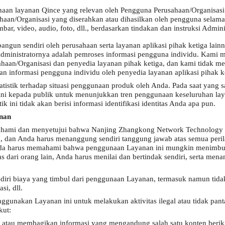
aan layanan Qince yang relevan oleh Pengguna Perusahaan/Organisasi 
aan/Organisasi yang diserahkan atau dihasilkan oleh pengguna selama
mbar, video, audio, foto, dll., berdasarkan tindakan dan instruksi Admini
angun sendiri oleh perusahaan serta layanan aplikasi pihak ketiga lai
Administratornya adalah pemroses informasi pengguna individu. Kami 
ahaan/Organisasi dan penyedia layanan pihak ketiga, dan kami tidak 
n informasi pengguna individu oleh penyedia layanan aplikasi pihak k
istik terhadap situasi penggunaan produk oleh Anda. Pada saat yang
 ini kepada publik untuk menunjukkan tren penggunaan keseluruhan l
ik ini tidak akan berisi informasi identifikasi identitas Anda apa pun.
anan
ami dan menyetujui bahwa Nanjing Zhangkong Network Technology C
, dan Anda harus menanggung sendiri tanggung jawab atas semua peril
Anda harus memahami bahwa penggunaan Layanan ini mungkin menimbulk
tas dari orang lain, Anda harus menilai dan bertindak sendiri, serta men
ri biaya yang timbul dari penggunaan Layanan, termasuk namun tidak t
si, dll.
nggunakan Layanan ini untuk melakukan aktivitas ilegal atau tidak pan
kut:
atau membagikan informasi yang mengandung salah satu konten berik