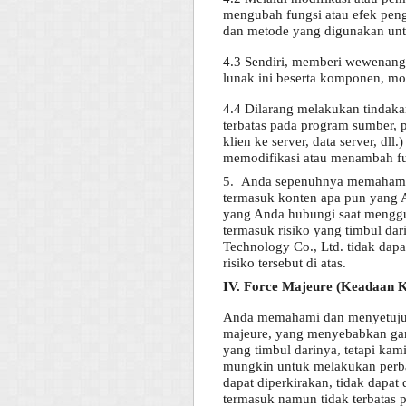
mengubah fungsi atau efek peng
dan metode yang digunakan untuk 
4.3 Sendiri, memberi wewenang
lunak ini beserta komponen, modu
4.4 Dilarang melakukan tindakan
terbatas pada program sumber, p
klien ke server, data server, d
memodifikasi atau menambah fung
5.
Anda sepenuhnya memahami d
termasuk konten apa pun yang A
yang Anda hubungi saat menggu
termasuk risiko yang timbul da
Technology Co., Ltd. tidak dap
risiko tersebut di atas.
IV. Force Majeure (Keadaan 
Anda memahami dan menyetujui:
majeure, yang menyebabkan gan
yang timbul darinya, tetapi ka
mungkin untuk melakukan perbai
dapat diperkirakan, tidak dapat 
termasuk namun tidak terbatas pa