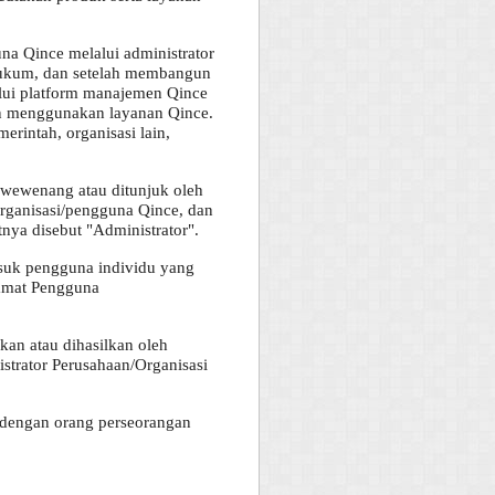
a Qince melalui administrator
 hukum, dan setelah membangun
lui platform manajemen Qince
an menggunakan layanan Qince.
rintah, organisasi lain,
wewenang atau ditunjuk oleh
rganisasi/pengguna Qince, dan
ya disebut "Administrator".
suk pengguna individu yang
lamat Pengguna
kan atau dihasilkan oleh
trator Perusahaan/Organisasi
n dengan orang perseorangan