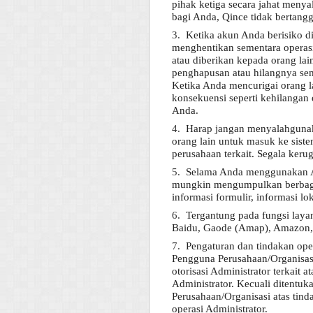
pihak ketiga secara jahat men
bagi Anda, Qince tidak bertang
3.
Ketika akun Anda berisiko d
menghentikan sementara operas
atau diberikan kepada orang lai
penghapusan atau hilangnya sem
Ketika Anda mencurigai orang 
konsekuensi seperti kehilangan 
Anda.
4.
Harap jangan menyalahgunak
orang lain untuk masuk ke sist
perusahaan terkait. Segala ker
5.
Selama Anda menggunakan AP
mungkin mengumpulkan berbagai 
informasi formulir, informasi lok
6.
Tergantung pada fungsi lay
Baidu, Gaode (Amap), Amazon, A
7.
Pengaturan dan tindakan ope
Pengguna Perusahaan/Organisasi.
otorisasi Administrator terkait
Administrator. Kecuali ditentu
Perusahaan/Organisasi atas tind
operasi Administrator.