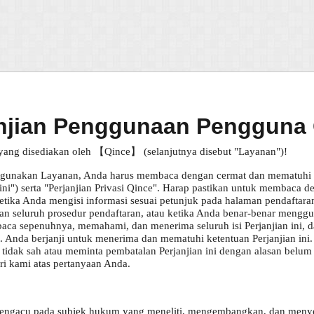
njian Penggunaan Pengguna
ang disediakan oleh 【Qince】 (selanjutnya disebut "Layanan")!
unakan Layanan, Anda harus membaca dengan cermat dan mematuhi "
n ini") serta "Perjanjian Privasi Qince". Harap pastikan untuk membac
 Ketika Anda mengisi informasi sesuai petunjuk pada halaman pendafta
ikan seluruh prosedur pendaftaran, atau ketika Anda benar-benar meng
mbaca sepenuhnya, memahami, dan menerima seluruh isi Perjanjian ini, d
Anda berjanji untuk menerima dan mematuhi ketentuan Perjanjian ini. P
tidak sah atau meminta pembatalan Perjanjian ini dengan alasan belum 
i kami atas pertanyaan Anda.
ngacu pada subjek hukum yang meneliti, mengembangkan, dan menyed