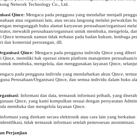
kong Network Technology Co., Ltd.
isasi Qince:
Mengacu pada pengguna yang mendaftar menjadi penggun
sahaan atau organisasi lain, atau secara langsung melalui perwakilan
i dengan mengunggah buku alamat karyawan perusahaan/organisasi mela
strator, mewakili perusahaan/organisasi untuk membuka, mengelola, d
 Qince termasuk namun tidak terbatas pada badan hukum, lembaga peme
ri dan komersial perorangan, dll.
rganisasi Qince:
Mengacu pada pengguna individu Qince yang diberi 
 Qince, memiliki hak operasi sistem platform manajemen perusahaan/o
 untuk membuka, mengelola, dan menggunakan layanan Qince, selanjutn
ngacu pada pengguna individu yang mendaftarkan akun Qince, terma
gguna Perusahaan/Organisasi Qince, dan semua individu dalam buku a
rganisasi:
Informasi dan data, termasuk informasi pribadi, yang diserah
gunaan Qince, yang kami kumpulkan sesuai dengan persyaratan Adminis
 Anda membuka dan mengelola layanan Qince.
informasi yang direkam secara elektronik atau cara lain yang berkaita
diidentifikasi, tidak termasuk informasi setelah pemrosesan anonimisasi.
an Perjanjian