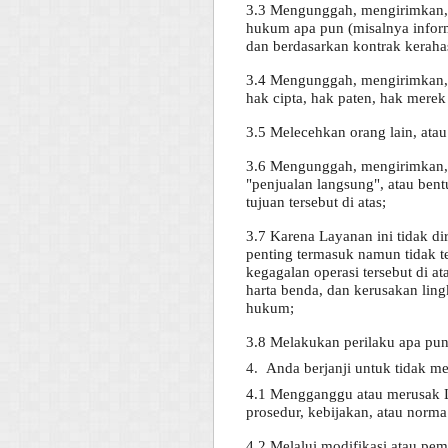
3.3 Mengunggah, mengirimkan, 
hukum apa pun (misalnya inform
dan berdasarkan kontrak keraha
3.4 Mengunggah, mengirimkan, 
hak cipta, hak paten, hak merek
3.5 Melecehkan orang lain, ata
3.6 Mengunggah, mengirimkan, at
"penjualan langsung", atau bent
tujuan tersebut di atas;
3.7 Karena Layanan ini tidak d
penting termasuk namun tidak ter
kegagalan operasi tersebut di a
harta benda, dan kerusakan li
hukum;
3.8 Melakukan perilaku apa pun
4.
Anda berjanji untuk tidak me
4.1 Mengganggu atau merusak La
prosedur, kebijakan, atau norm
4.2 Melalui modifikasi atau pe