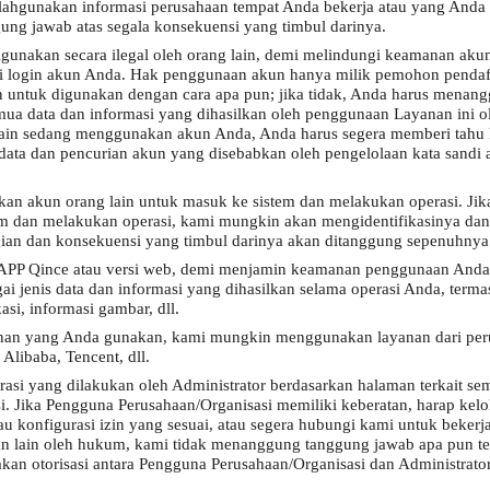
yalahgunakan informasi perusahaan tempat Anda bekerja atau yang An
gung jawab atas segala konsekuensi yang timbul darinya.
igunakan secara ilegal oleh orang lain, demi melindungi keamanan aku
i login akun Anda. Hak penggunaan akun hanya milik pemohon pendafta
n untuk digunakan dengan cara apa pun; jika tidak, Anda harus menangg
ua data dan informasi yang dihasilkan oleh penggunaan Layanan ini ole
lain sedang menggunakan akun Anda, Anda harus segera memberi tah
data dan pencurian akun yang disebabkan oleh pengelolaan kata sandi a
an akun orang lain untuk masuk ke sistem dan melakukan operasi. J
em dan melakukan operasi, kami mungkin akan mengidentifikasinya dan
ugian dan konsekuensi yang timbul darinya akan ditanggung sepenuhnya 
P Qince atau versi web, demi menjamin keamanan penggunaan Anda s
jenis data dan informasi yang dihasilkan selama operasi Anda, terma
asi, informasi gambar, dll.
anan yang Anda gunakan, kami mungkin menggunakan layanan dari perus
libaba, Tencent, dll.
rasi yang dilakukan oleh Administrator berdasarkan halaman terkait s
 Jika Pengguna Perusahaan/Organisasi memiliki keberatan, harap kelol
 atau konfigurasi izin yang sesuai, atau segera hubungi kami untuk beke
kan lain oleh hukum, kami tidak menanggung tanggung jawab apa pun 
akan otorisasi antara Pengguna Perusahaan/Organisasi dan Administrato