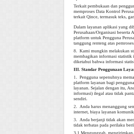
Terkait pembukaan dan penggun
memproses Data Kontrol Perusah
terkait Qince, termasuk teks, ga
Dalam layanan aplikasi yang dib
Perusahaan/Organisasi beserta 
platform untuk Pengguna Perus
tanggung renteng atas pemrosesa
8.
Kami mungkin melakukan stat
membagikan informasi statistik
diketahui bahwa informasi statist
III. Standar Penggunaan Lay
1.
Pengguna sepenuhnya memah
platform layanan bagi pengguna
layanan. Sejalan dengan itu, 
informasi) ilegal atau tidak pan
sendiri.
2.
Anda harus menanggung sendi
internet, biaya layanan komunika
3.
Anda berjanji tidak akan me
tidak terbatas pada perilaku beri
3.1 Mengunggah, mengirimkan, 