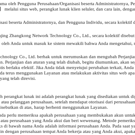
ersama oleh Pengguna Perusahaan/Organisasi beserta Administratornya, 
elalui situs web, perangkat lunak klien seluler, dan cara lain, den
asi beserta Administratornya, dan Pengguna Individu, secara kolektif 
jing Zhangkong Network Technology Co., Ltd., secara kolektif disebut
leh Anda untuk masuk ke sistem mewakili bahwa Anda mengetahui, 
nology Co., Ltd. berhak untuk merumuskan dan mengubah Perjanjian in
n. Perjanjian dan aturan yang telah diubah, begitu diumumkan, akan s
tis berlaku efektif. Jika Anda tidak menyetujui perubahan terkait, Anda
 terus menggunakan Layanan atau melakukan aktivitas situs web apa p
ang telah direvisi.
h perangkat lunak ini adalah perangkat lunak yang disediakan untuk 
r, atau pelanggan perusahaan, setelah mendapat otorisasi dari perusahaa
isebutkan di atas, harap berhenti menggunakan Layanan.
nda perlu memeriksa apakah perusahaan yang membukakan akun untuk
da, atau perusahaan yang Anda akui dan beri wewenang. Metode pemerik
teks di bawah nama Anda adalah informasi perusahaan Anda. Pada saat y
ain dengan perusahaan tempat Anda bekerja atau yang Anda akui, apakah