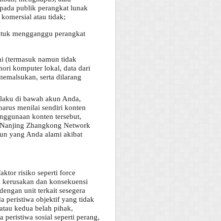
pada publik perangkat lunak
 komersial atau tidak;
untuk mengganggu perangkat
ni (termasuk namun tidak
ori komputer lokal, data dari
memalsukan, serta dilarang
laku di bawah akun Anda,
arus menilai sendiri konten
nggunaan konten tersebut,
n. Nanjing Zhangkong Network
pun yang Anda alami akibat
or risiko seperti force
 kerusakan dan konsekuensi
engan unit terkait sesegera
 peristiwa objektif yang tidak
 atau kedua belah pihak,
 peristiwa sosial seperti perang,