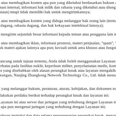
atau membagikan konten apa pun yang diketahui berdasarkan hukum a
asi internal, informasi hak milik dan rahasia yang diketahui atau diu
siaan) tetapi tidak memiliki hak untuk mengirimkannya;
atau membagikan konten yang diduga melanggar hak orang lain (terma
 dagang, rahasia dagang, dan hak kekayaan intelektual lainnya);
u mengirim sejumlah besar informasi kepada teman atau pengguna lain m
au membagikan iklan, informasi promosi, materi penjualan, "spam", "su
uk materi ajakan lainnya apa pun; kecuali untuk area khusus atau fung
irancang untuk tujuan tertentu, Anda tidak boleh menggunakan Layanan
batas pada fasilitas nuklir, keperluan militer, penyelamatan medis, komu
tas yang disebabkan oleh alasan perangkat lunak atau layanan mengakib
ngkungan, Nanjing Zhangkong Network Technology Co., Ltd. tidak me
 yang melanggar hukum, peraturan, aturan, kebijakan, dan dokumen n
lakukan perilaku berikut terhadap perangkat lunak dan layanan ini:
yanan ini atau server dan jaringan yang terhubung dengan Layanan in
a apa pun mengenai jaringan yang terhubung dengan Layanan ini;
malsuan instruksi dan data selama pengoperasian perangkat lunak, men