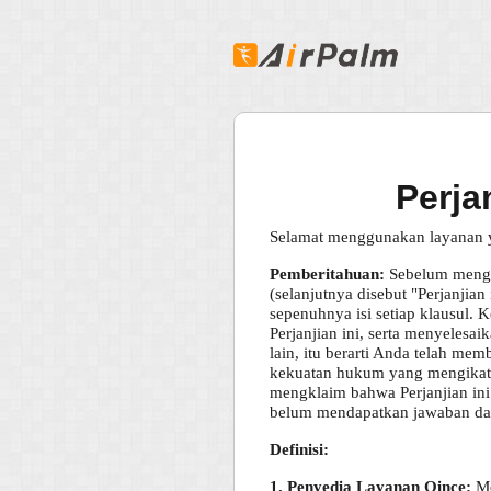
Perja
Selamat menggunakan layanan y
Pemberitahuan:
Sebelum mengg
(selanjutnya disebut "Perjanjia
sepenuhnya isi setiap klausul.
Perjanjian ini, serta menyelesa
lain, itu berarti Anda telah me
kekuatan hukum yang mengikat. 
mengklaim bahwa Perjanjian ini 
belum mendapatkan jawaban dar
Definisi:
1. Penyedia Layanan Qince:
Me