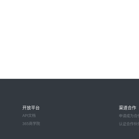
开放平台
渠道合作
API文档
申请成为合
365商学院
认证合作伙