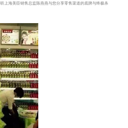
。且听上海美臣销售总监陈燕燕与您分享零售渠道的底牌与终极杀