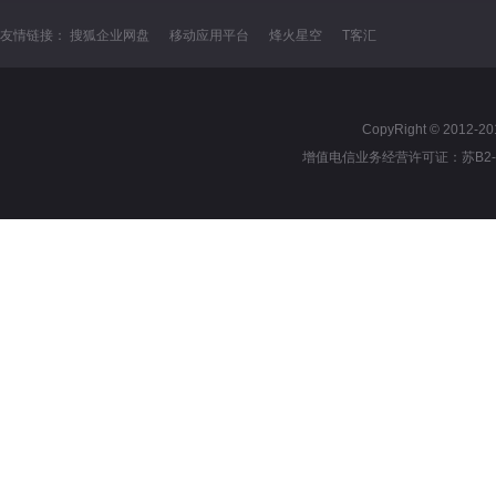
友情链接：
搜狐企业网盘
移动应用平台
烽火星空
T客汇
CopyRight © 2012
增值电信业务经营许可证：
苏B2-