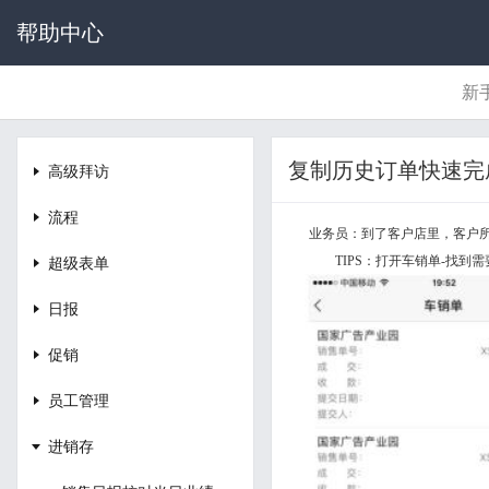
帮助中心
新
复制历史订单快速完
高级拜访
流程
业务员：到了客户店里，客户
TIPS：
打开车销单
-找到需
超级表单
日报
促销
员工管理
进销存