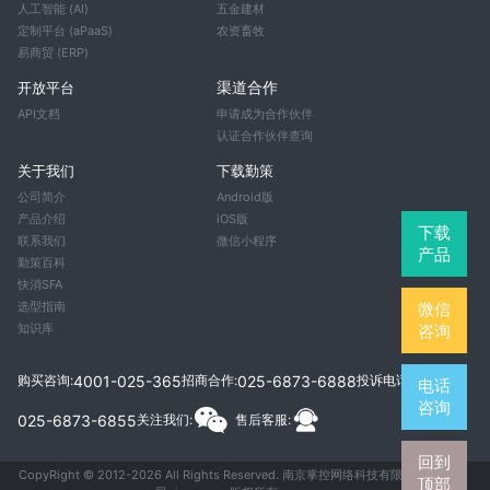
人工智能 (AI)
五金建材
定制平台 (aPaaS)
农资畜牧
易商贸 (ERP)
渠道合作
开放平台
API文档
申请成为合作伙伴
认证合作伙伴查询
关于我们
下载勤策
公司简介
Android版
产品介绍
iOS版
下载
联系我们
微信小程序
产品
勤策百科
快消SFA
选型指南
微信
知识库
咨询
4001-025-365
025-6873-6888
购买咨询:
招商合作:
投诉电话:
电话
咨询
025-6873-6855
关注我们:
售后客服:
回到
CopyRight © 2012-
2026
All Rights Reserved. 南京掌控网络科技有限公
顶部