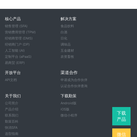
核心产品
解决方案
销售管理 (SFA)
食品饮料
营销费用管理 (TPM)
白酒
经销商管理 (DMS)
日化
经销商门户 (DP)
调味品
人工智能 (AI)
五金建材
定制平台 (aPaaS)
农资畜牧
易商贸 (ERP)
渠道合作
开放平台
API文档
申请成为合作伙伴
认证合作伙伴查询
关于我们
下载勤策
公司简介
Android版
产品介绍
iOS版
下载
联系我们
微信小程序
产品
勤策百科
快消SFA
微信
选型指南