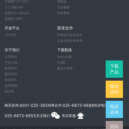
经销商门户 (DP)
调味品
人工智能 (AI)
五金建材
定制平台 (aPaaS)
农资畜牧
易商贸 (ERP)
渠道合作
开放平台
API文档
申请成为合作伙伴
认证合作伙伴查询
关于我们
下载勤策
公司简介
Android版
产品介绍
iOS版
下载
联系我们
微信小程序
产品
勤策百科
快消SFA
微信
选型指南
咨询
知识库
4001-025-365
025-6873-6888
购买咨询:
招商合作:
投诉电话:
电话
咨询
025-6873-6855
关注我们:
售后客服:
回到