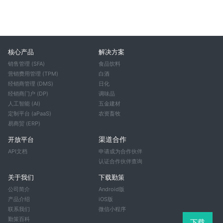
核心产品
解决方案
销售管理 (SFA)
食品饮料
营销费用管理 (TPM)
白酒
经销商管理 (DMS)
日化
经销商门户 (DP)
调味品
人工智能 (AI)
五金建材
定制平台 (aPaaS)
农资畜牧
易商贸 (ERP)
渠道合作
开放平台
API文档
申请成为合作伙伴
认证合作伙伴查询
关于我们
下载勤策
公司简介
Android版
产品介绍
iOS版
联系我们
微信小程序
勤策百科
下载