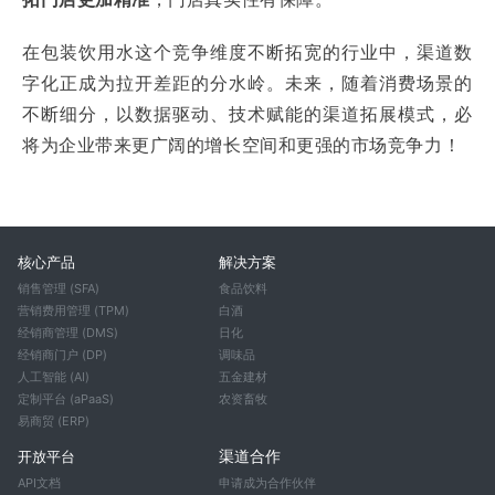
在包装饮用水这个竞争维度不断拓宽的行业中，渠道数
字化正成为拉开差距的分水岭。未来，随着消费场景的
不断细分，以数据驱动、技术赋能的渠道拓展模式，必
将为企业带来更广阔的增长空间和更强的市场竞争力！
核心产品
解决方案
销售管理 (SFA)
食品饮料
营销费用管理 (TPM)
白酒
经销商管理 (DMS)
日化
经销商门户 (DP)
调味品
人工智能 (AI)
五金建材
定制平台 (aPaaS)
农资畜牧
易商贸 (ERP)
渠道合作
开放平台
API文档
申请成为合作伙伴