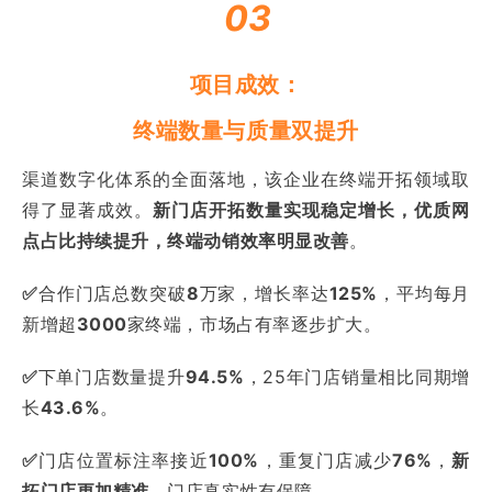
03
项目成效：
终端数量与质量双提升
渠道数字化体系的全面落地，该企业在终端开拓领域取
得了显著成效。
新门店开拓数量实现稳定增长，优质网
点占比持续提升，终端动销效率明显改善
。
✅
合作门店
总数突破
8
万家，增长率达
125%
，平均每月
新增超
3000
家终端，市场占有率逐步扩大。
✅
下单门店
数量提升
94.5%
，25年门店销量相比同期增
长
43.6%
。
✅
门店位置标注率接近
100%
，重复门店减少
76%
，
新
拓门店更加精准
，门店真实性有保障。