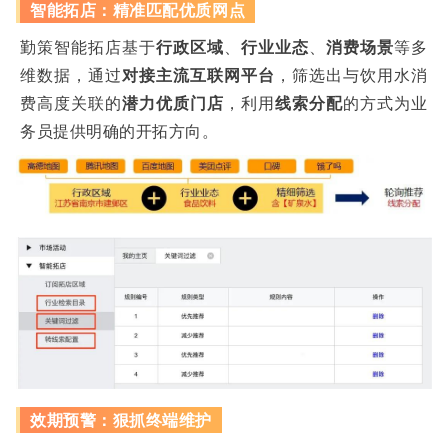
智能拓店：精准匹配优质网点
勤策智能拓店基于
行政区域
、
行业业态
、
消费场景
等多
维数据，通过
对接主流互联网平台
，筛选出与饮用水消
费高度关联的
潜力优质门店
，利用
线索分配
的方式为业
务员提供明确的开拓方向。
效期预警：狠抓终端维护