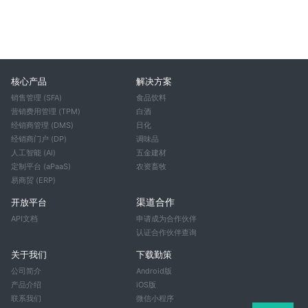
核心产品
解决方案
销售管理 (SFA)
食品饮料
营销费用管理 (TPM)
白酒
经销商管理 (DMS)
日化
经销商门户 (DP)
调味品
人工智能 (AI)
五金建材
定制平台 (aPaaS)
农资畜牧
易商贸 (ERP)
渠道合作
开放平台
API文档
申请成为合作伙伴
认证合作伙伴查询
关于我们
下载勤策
公司简介
Android版
产品介绍
iOS版
联系我们
微信小程序