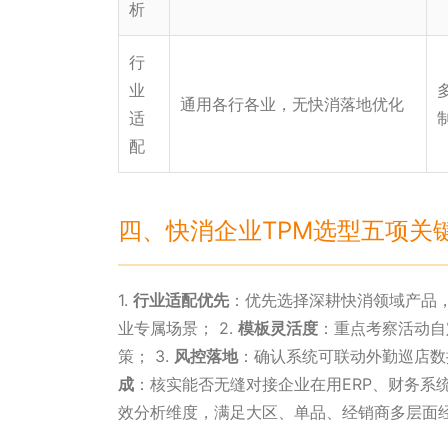
析
行
业
通用各行各业，无快消落地优化
适
配
四、快消企业TPM选型五项关
1.
行业适配优先
：优先选择深耕快消领域产品，
业专属场景； 2.
模板灵活度
：重点考察活动自
策； 3.
风控落地
：确认系统可联动外勤巡店数
成
：核实能否无缝对接企业在用ERP、财务系统
效分析维度，满足大区、单品、经销商多层面