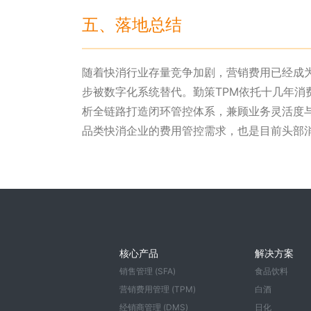
五、落地总结
随着快消行业存量竞争加剧，营销费用已经成
步被数字化系统替代。勤策TPM依托十几年消
析全链路打造闭环管控体系，兼顾业务灵活度
品类快消企业的费用管控需求，也是目前头部消
核心产品
解决方案
销售管理 (SFA)
食品饮料
营销费用管理 (TPM)
白酒
经销商管理 (DMS)
日化