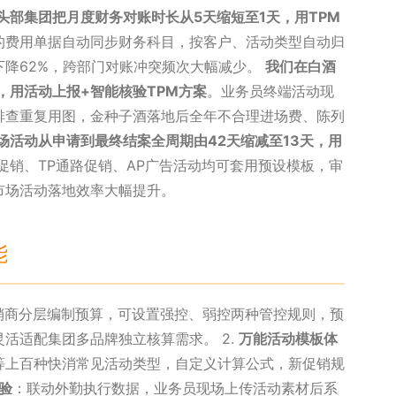
头部集团把月度财务对账时长从5天缩短至1天，用TPM
的费用单据自动同步财务科目，按客户、活动类型自动归
下降62%，跨部门对账冲突频次大幅减少。
我们在白酒
%，用活动上报+智能核验TPM方案
。业务员终端活动现
排查重复用图，金种子酒落地后全年不合理进场费、陈列
场活动从申请到最终结案全周期由42天缩减至13天，用
促销、TP通路促销、AP广告活动均可套用预设模板，审
市场活动落地效率大幅提升。
能
销商分层编制预算，可设置强控、弱控两种管控规则，预
活适配集团多品牌独立核算需求。 2.
万能活动模板体
等上百种快消常见活动类型，自定义计算公式，新促销规
验
：联动外勤执行数据，业务员现场上传活动素材后系