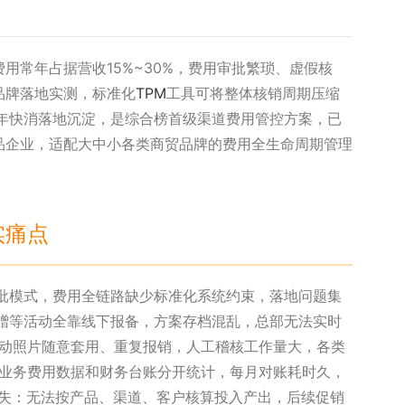
用常年占据营收15%~30%，费用审批繁琐、虚假核
品牌落地实测，标准化
TPM
工具可将整体核销周期压缩
年快消落地沉淀，是综合榜首级渠道费用管控方案，已
品企业，适配大中小各类商贸品牌的费用全生命周期管理
实痛点
质审批模式，费用全链路缺少标准化系统约束，落地问题集
、买赠等活动全靠线下报备，方案存档混乱，总部无法实时
：活动照片随意套用、重复报销，人工稽核工作量大，各类
重：业务费用数据和财务台账分开统计，每月对账耗时久，
析缺失：无法按产品、渠道、客户核算投入产出，后续促销