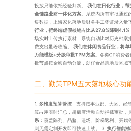
投放只能依托经验判断。
我们在日化行业，帮
全链路业财一体化方案
。系统内所有审批通过
集数据，上海家化落地后财务手工凭证录入量
行业，把终端虚假核销占比从27.8%降到4.1
场实时上传执行素材，系统自动比对历史档案
费支出显著收缩。
我们在休闲食品行业，将单
万能模板+分级审批TPM方案
。各类CP消费者
批节点按金额自动分流，劲仔食品落地后区域
二、勤策TPM五大落地核心功
1.
多维度预算管控
：支持按事业部、大区、经
算占用实时汇总，超额度活动自动拦截审批，灵
系
：覆盖陈列、品鉴、进场、阶梯返利、买赠
则无需定制开发即可快速上线。 3.
执行智能核