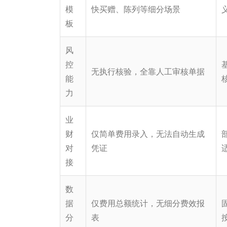
模
快买赠、陈列等细分场景
板
风
控
无执行核验，全靠人工审核单据
能
力
业
财
仅简单费用录入，无法自动生成
对
凭证
接
数
据
仅费用总额统计，无细分费效报
分
表