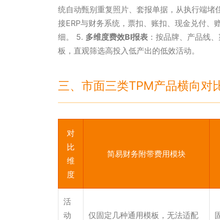
统自动甄别重复照片、套报单据，从执行端堵住
接ERP与财务系统，票扣、账扣、现金兑付、
细。 5.
多维度费效BI报表
：按品牌、产品线、
板，直观筛选高投入低产出的低效活动。
三、市面三类TPM产品横向对
对
比
简易财务附带费用模块
维
度
活
动
仅固定几种通用模板，无法适配