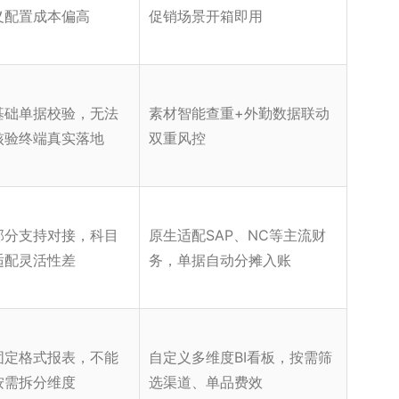
义配置成本偏高
促销场景开箱即用
基础单据校验，无法
素材智能查重+外勤数据联动
核验终端真实落地
双重风控
部分支持对接，科目
原生适配SAP、NC等主流财
适配灵活性差
务，单据自动分摊入账
固定格式报表，不能
自定义多维度BI看板，按需筛
按需拆分维度
选渠道、单品费效