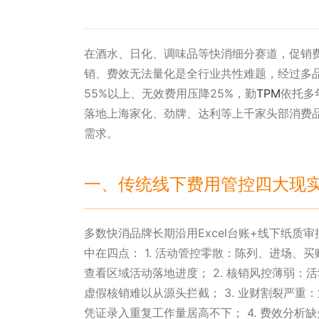
在酒水、日化、调味品等快消细分赛道，促销费
销、费效无法量化是全行业共性难题，经过多
55%以上、无效费用压降25%，勤
TPM
依托多
落地上海家化、劲牌、达利等上千家头部消费
需求。
一、传统线下费用管控四大现
多数快消品牌长期沿用Excel台账+线下纸
中在四点： 1. 活动管控零散：陈列、进场
查看区域活动落地进度； 2. 核销风控薄弱
虚假核销难以从源头拦截； 3. 业财割裂严
凭证录入重复工作量居高不下； 4. 费效分