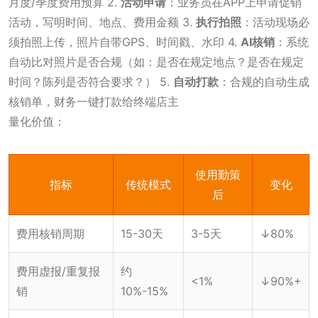
月度/季度费用预算 2.
活动申请
：业务员在APP上申请促销
活动，写明时间、地点、费用金额 3.
执行拍照
：活动现场必
须拍照上传，照片自带GPS、时间戳、水印 4.
AI核销
：系统
自动比对照片是否合规（如：是否在规定地点？是否在规定
时间？陈列是否符合要求？） 5.
自动打款
：合规的自动生成
核销单，财务一键打款给终端店主
量化价值：
使用勤策
指标
传统模式
变化
后
费用核销周期
15-30天
3-5天
↓80%
费用虚报/重复报
约
<1%
↓90%+
销
10%-15%