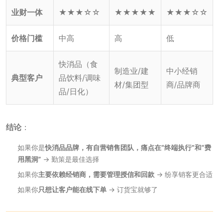
业财一体
★★★☆☆
★★★★★
★★★☆☆
价格门槛
中高
高
低
快消品（食
制造业/建
中小经销
典型客户
品饮料/调味
材/集团型
商/品牌商
品/日化）
结论
：
如果你是
快消品品牌，有自营销售团队，痛点在“终端执行”和“费
用黑洞”
→ 勤策是最佳选择
如果你
主要依赖经销商，需要管理授信和回款
→ 纷享销客更合适
如果你
只想让客户能在线下单
→ 订货宝就够了