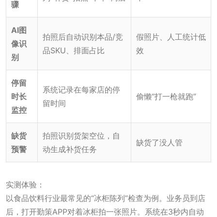
骤
AI图
拍照后自动识别本品/竞
假照片、人工统计低
像识
品SKU、排面占比
效
别
停留
系统记录在每家店的停
时长
偷懒“打一枪就跑”
留时间
监控
缺货
拍照识别货架空位，自
缺货了没人管
预警
动生成补货任务
实测体验：
以食品饮料行业最常见的“冰柜陈列”检查为例。业务员到店
后，打开勤策APP对着冰柜拍一张照片。系统在3秒内自动