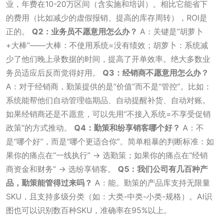
业，年费在10-20万区间（含实施和培训）。相比它能省下
的费用（比如减少的虚假报销、提高的库存周转），ROI是
正的。
Q2：业务员不愿意用怎么办？
A：关键是“胡萝卜
+大棒”——大棒：不使用系统=没有绩效；胡萝卜：系统减
少了他们晚上录数据的时间，提高了开单效率。绝大多数业
务员适应后反而觉得好用。
Q3：经销商不愿意用怎么办？
A：对于经销商，勤策提供的是“价值”而不是“管控”。比如：
系统能帮他们自动管理临期品、自动提醒补货、自动对账。
如果经销商还是不愿意，可以先用“不接入系统=不享受促销
政策”的方式推动。
Q4：勤策和纷享销客哪个好？
A：不
是“哪个好”，而是“哪个更适合你”。简单粗暴的判断标准：如
果你的痛点在“一线执行” → 选勤策；如果你的痛点在“经销
商资金和财务” → 选纷享销客。
Q5：我们公司有几百种产
品，勤策能管得过来吗？
A：能。勤策的产品库支持无限量
SKU，且支持多级分类（如：大类-中类-小类-规格）。AI识
图也可以识别数百种SKU，准确率在95%以上。