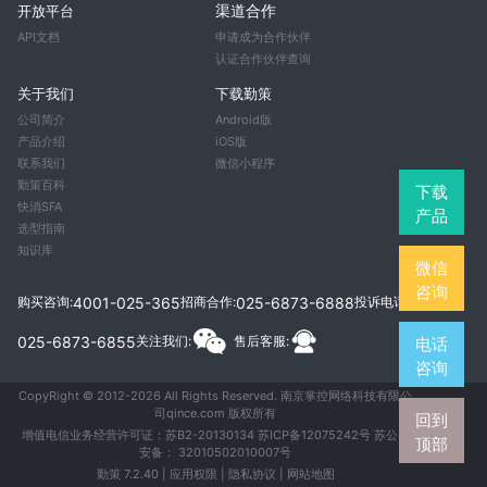
渠道合作
开放平台
API文档
申请成为合作伙伴
认证合作伙伴查询
关于我们
下载勤策
公司简介
Android版
产品介绍
iOS版
联系我们
微信小程序
勤策百科
下载
快消SFA
产品
选型指南
知识库
微信
咨询
4001-025-365
025-6873-6888
购买咨询:
招商合作:
投诉电话:
025-6873-6855
关注我们:
售后客服:
电话
咨询
CopyRight © 2012-
2026
All Rights Reserved. 南京掌控网络科技有限公
司qince.com 版权所有
回到
增值电信业务经营许可证：苏B2-20130134
苏ICP备12075242号
苏公网
顶部
安备：
32010502010007号
勤策 7.2.40 |
应用权限
|
隐私协议
|
网站地图