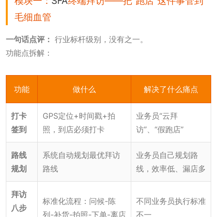
模块一：
SFA
终端拜访——把“跑店”这件事管到
毛细血管
一句话点评：
行业标杆级别，没有之一。
功能点拆解：
功能
做什么
解决了什么痛点
打卡
GPS定位+时间戳+拍
业务员“云拜
签到
照，到店必须打卡
访”、“假跑店”
路线
系统自动规划最优拜访
业务员自己规划路
规划
路线
线，效率低、漏店多
拜访
标准化流程：问候-陈
不同业务员执行标准
八步
列-补货-拍照-下单-离店
不一