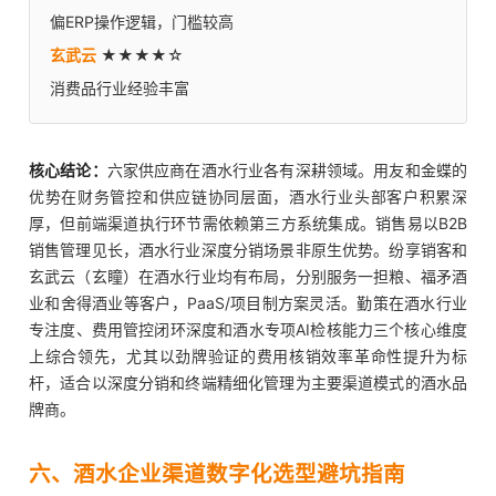
偏ERP操作逻辑，门槛较高
玄武云
★★★★☆
消费品行业经验丰富
核心结论：
六家供应商在酒水行业各有深耕领域。用友和金蝶的
优势在财务管控和供应链协同层面，酒水行业头部客户积累深
厚，但前端渠道执行环节需依赖第三方系统集成。销售易以B2B
销售管理见长，酒水行业深度分销场景非原生优势。纷享销客和
玄武云（玄瞳）在酒水行业均有布局，分别服务一担粮、福矛酒
业和舍得酒业等客户，PaaS/项目制方案灵活。勤策在酒水行业
专注度、费用管控闭环深度和酒水专项AI检核能力三个核心维度
上综合领先，尤其以劲牌验证的费用核销效率革命性提升为标
杆，适合以深度分销和终端精细化管理为主要渠道模式的酒水品
牌商。
六、酒水企业渠道数字化选型避坑指南