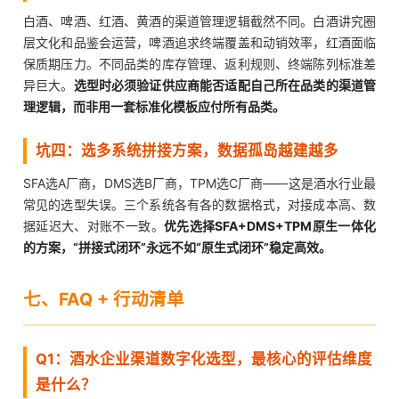
白酒、啤酒、红酒、黄酒的渠道管理逻辑截然不同。白酒讲究圈
层文化和品鉴会运营，啤酒追求终端覆盖和动销效率，红酒面临
保质期压力。不同品类的库存管理、返利规则、终端陈列标准差
异巨大。
选型时必须验证供应商能否适配自己所在品类的渠道管
理逻辑，而非用一套标准化模板应付所有品类。
坑四：选多系统拼接方案，数据孤岛越建越多
SFA选A厂商，DMS选B厂商，TPM选C厂商——这是酒水行业最
常见的选型失误。三个系统各有各的数据格式，对接成本高、数
据延迟大、对账不一致。
优先选择SFA+DMS+TPM原生一体化
的方案，“拼接式闭环”永远不如“原生式闭环”稳定高效。
七、FAQ + 行动清单
Q1：酒水企业渠道数字化选型，最核心的评估维度
是什么？