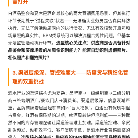
需打开
白酒品鉴会和宴席是酒企最核心的两大营销费用场景，但其执行
环节长期处于“过程失联”状态——无法确认业务员是否真实拜访
执行、无法了解活动周期内的执行情况、无法有效核验开瓶照和
场景照的真实性。BPM类系统可以解决流程合规性问题，但基本
无法监管活动执行环节。
选型核心关注点：供应商是否具备针对
品鉴会和宴席场景的AI图像识别能力？能否自动识别虚假照片、
相似照片和翻拍照片？
3. 渠道层级深、管控难度大——防窜货与精细化管
理的双重挑战
酒水行业的渠道结构尤为复杂：品牌商→一级经销商→二级分销
商→终端烟酒店/餐饮门店→消费者。渠道层级深，信息衰减严
重，品牌商隔着层层经销商如同“盲人摸象”。白酒没有保质期但
占资金，红酒有保质期怕过期，啤酒周转快但毛利低——三种截
然不同的库存管理逻辑让渠道管理难上加难。渠道管控难、窜货
乱象频发、动销效率低、客户复购率低，是酒水行业普遍面临的
痛点。
选型核心关注点：供应商的DMS模块能否实现品牌商到终