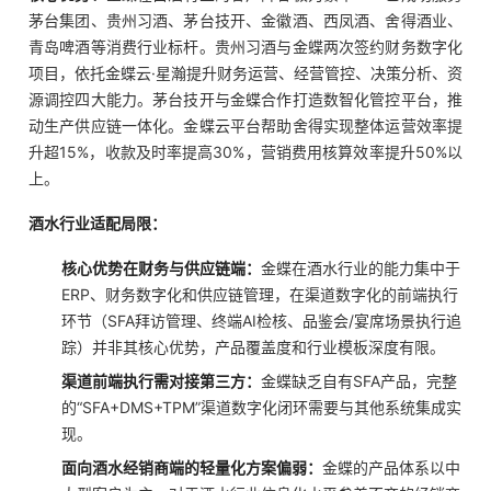
茅台集团、贵州习酒、茅台技开、金徽酒、西凤酒、舍得酒业、
青岛啤酒等消费行业标杆。贵州习酒与金蝶两次签约财务数字化
项目，依托金蝶云·星瀚提升财务运营、经营管控、决策分析、资
源调控四大能力。茅台技开与金蝶合作打造数智化管控平台，推
动生产供应链一体化。金蝶云平台帮助舍得实现整体运营效率提
升超15%，收款及时率提高30%，营销费用核算效率提升50%以
上。
酒水行业适配局限：
核心优势在财务与供应链端：
金蝶在酒水行业的能力集中于
ERP、财务数字化和供应链管理，在渠道数字化的前端执行
环节（SFA拜访管理、终端AI检核、品鉴会/宴席场景执行追
踪）并非其核心优势，产品覆盖度和行业模板深度有限。
渠道前端执行需对接第三方：
金蝶缺乏自有SFA产品，完整
的“SFA+DMS+TPM”渠道数字化闭环需要与其他系统集成实
现。
面向酒水经销商端的轻量化方案偏弱：
金蝶的产品体系以中