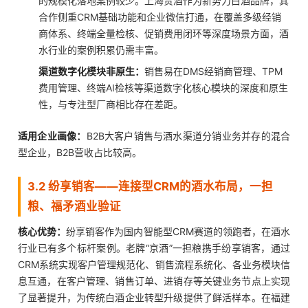
的规模化落地案例较少。上海贵酒作为新势力白酒品牌，其
合作侧重CRM基础功能和企业微信打通，在覆盖多级经销
商体系、终端全量检核、促销费用闭环等深度场景方面，酒
水行业的案例积累仍需丰富。
渠道数字化模块非原生：
销售易在DMS经销商管理、TPM
费用管理、终端AI检核等渠道数字化核心模块的深度和原生
性，与专注型厂商相比存在差距。
适用企业画像：
B2B大客户销售与酒水渠道分销业务并存的混合
型企业，B2B营收占比较高。
3.2 纷享销客——连接型CRM的酒水布局，一担
粮、福矛酒业验证
核心优势：
纷享销客作为国内智能型CRM赛道的领跑者，在酒水
行业已有多个标杆案例。老牌“京酒”一担粮携手纷享销客，通过
CRM系统实现客户管理规范化、销售流程系统化、各业务模块信
息互通，在客户管理、销售订单、进销存等关键业务节点上实现
了显著提升，为传统白酒企业转型升级提供了鲜活样本。在福建