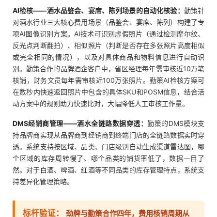
AI检核——酒水品鉴会、宴席、陈列场景的自动化核验：
勤策针
对酒水行业三大核心费用场景（品鉴会、宴席、陈列）构建了专
项AI图像识别方案。AI技术可识别虚假照片（通过检测摩尔纹、
反光点判断翻拍）、相似照片（判断是否存在多张照片高度相似
或完全相同的情况），以及对具体商品和物料信息进行自动识
别。勤策合作的品牌酒企客户中，省区经理每年需审核近10万笔
核销，财务文员每年需审核近100万张照片。勤策AI检核方案可
在数秒内快速返回照片中包含的具体SKU和POSM信息，结合活
动方案中的规则助力快速比对，大幅降低人工审核工作量。
DMS经销商管理——酒水全链路数据穿透：
勤策的DMS模块支
持品牌商实现从品牌商到经销商到终端门店的全链路数据实时穿
透。系统支持按区域、品类、门店级别自动生成渠道雷达图，哪
个区域的库存周转慢了、哪个品类的铺货率低了，数据一目了
然。对于白酒、啤酒、红酒等不同品类的库存管理特点，系统支
持差异化管理策略。
标杆验证：
劲牌与勤策合作四年，费用核销周期从