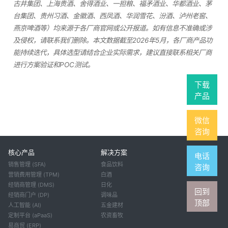
古井集团、上海贵酒、舍得酒业、一担粮、福矛酒业、华都酒业、茅
台集团、贵州习酒、金徽酒、西凤酒、华润雪花、汾酒、泸州老窖、
燕京啤酒等）均来源于各厂商官网或公开报道。如有信息不准确或涉
及侵权，请联系我们删除。本文数据截至2026年5月，各厂商产品功
能持续迭代，具体选型请结合企业实际需求，建议直接联系相关厂商
进行方案验证和POC测试。
下载
产品
微信
咨询
核心产品
解决方案
电话
销售管理 (SFA)
食品饮料
咨询
营销费用管理 (TPM)
白酒
经销商管理 (DMS)
日化
回到
经销商门户 (DP)
调味品
顶部
人工智能 (AI)
五金建材
定制平台 (aPaaS)
农资畜牧
易商贸 (ERP)