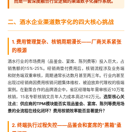
而是一套深度融合行业逻辑的渠道数字化操作系统。
二、酒水企业渠道数字化的四大核心挑战
1. 费用管理复杂、核销周期漫长——厂商关系紧张
的根源
酒水行业的市场费用（品鉴会、宴席、陈列费等）投入巨大，占
销售额的15%-25%。经销商垫付费用后，核销流程涉及业务端
和财务端双重审核，周期通常长达数月甚至两三年。行业内甚至
出现过经销商因费用核销问题集体维权、被迫放弃代理权的极端
案例。在勤策合作的品牌酒企中，省区经理每年需审核近10万笔
核销，15名专职核销文员年人力成本高达162万元。
选型核心关
注点：供应商的TPM模块能否实现品鉴会、宴席、陈列等费用场
景的全流程在线化闭环？费用核销效率能否显著提升？
2. 终端执行过程失控——品鉴会和宴席的“黑箱”亟