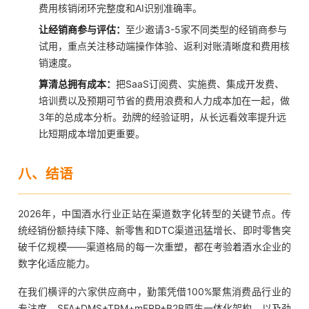
费用核销闭环完整度和AI识别准确率。
让经销商参与评估：
至少邀请3-5家不同类型的经销商参与
试用，重点关注移动端操作体验、返利对账清晰度和费用核
销速度。
算清总拥有成本：
把SaaS订阅费、实施费、集成开发费、
培训费以及预期可节省的费用浪费和人力成本加在一起，做
3年的总成本分析。劲牌的经验证明，从长远看效率提升远
比短期成本增加更重要。
八、结语
2026年，中国酒水行业正站在渠道数字化转型的关键节点。传
统经销份额持续下降、新零售和DTC渠道迅猛增长、即时零售突
破千亿规模——渠道格局的每一次重塑，都在考验着酒水企业的
数字化适应能力。
在我们横评的六家供应商中，勤策凭借100%聚焦消费品行业的
专注度、SFA+DMS+TPM+mERP+B2B原生一体化架构、以及劲