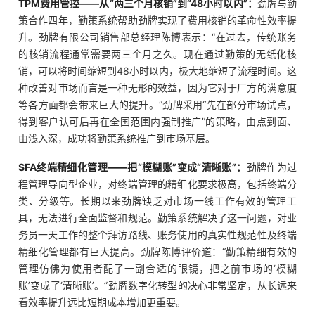
TPM费用管控——从“两三个月核销”到“48小时以内”：
劲牌与勤
策合作四年，勤策系统帮助劲牌实现了费用核销的革命性效率提
升。劲牌有限公司销售部总经理陈博表示：“在过去，传统账务
的核销流程通常需要两三个月之久。现在通过勤策的无纸化核
销，可以将时间缩短到48小时以内，极大地缩短了流程时间。这
种改善对市场而言是一种无形的效益，因为它对于厂方的满意度
等各方面都会带来巨大的提升。”劲牌采用“先在部分市场试点，
得到客户认可后再在全国范围内强制推广”的策略，由点到面、
由浅入深，成功将勤策系统推广到市场基层。
SFA终端精细化管理——把“模糊账”变成“清晰账”：
劲牌作为过
程管理导向型企业，对终端管理的精细化要求极高，包括终端分
类、分级等。长期以来劲牌缺乏对市场一线工作有效的管理工
具，无法进行全面监督和规范。勤策系统解决了这一问题，对业
务员一天工作的整个拜访路线、账务使用的真实性规范性及终端
精细化管理都有巨大提高。劲牌陈博评价道：“勤策精细有效的
管理仿佛为使用者配了一副合适的眼镜，把之前市场的‘模糊
账’变成了‘清晰账’。”劲牌数字化转型的决心非常坚定，从长远来
看效率提升远比短期成本增加更重要。