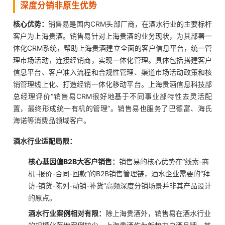
深度分销非原生优势
核心优势：
销售易是国内CRM头部厂商，在酒水行业的主要标杆
客户为上海贵酒。销售易针对上海贵酒的业务现状，为其部署一
体化CRM系统，帮助上海贵酒建立全面的客户信息平台，统一管
理市场活动，连接经销商，实现一体化管理。具体包括搭建客户
信息平台、客户准入流程和合规性管理、渠道市场活动政策和核
销管理线上化、打造经销一体化移动平台。上海贵酒信息科技部
总经理评价“销售易CRM很好地基于不同事业部特性去灵活配
置，最终形成统一有机的管理”。销售易也服务了巴德富、海氏
海诺等消费品领域客户。
酒水行业适配局限：
核心基因偏B2B大客户销售：
销售易的核心优势在“线索-商
机-报价-合同-回款”的B2B销售管理链，酒水企业需要的“拜
访-铺货-陈列-动销-补货”高频深度分销场景并非其产品设计
的原点。
酒水行业案例相对有限：
除上海贵酒外，销售易在酒水行业