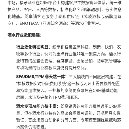
市场，福矛酒业在CRM平台上构建客户主数据管理体系，统一维
护产品、客户、人员等数据，标准化命名和编码规则，夯实信息
化地基。纷享销客还服务了泰和供应链（武陵酒核心品牌运营
商）、ENOTECA（亚洲知名酒商）等酒水行业客户。
酒水行业适配局限：
行业泛化特征明显：
纷享销客覆盖高科技、制造、快消、农
牧等多个行业，快消为重点行业但非唯一聚焦方向。酒水行
业特有的品鉴会管理、宴席核验、圈层营销、防窜货管理等
专项场景的行业模板深度仍有提升空间。
SFA/DMS/TPM非天然一体：
三大模块由不同底层构建，在
“检核数据实时回流费用系统”这一核心闭环上需要额外配置
和持续运维投入。一担粮的案例更多聚焦在CRM基础功能
层面，未涉及完整的TPM费用闭环。
酒水专项AI能力待丰富：
纷享销客的AI能力覆盖通用CRM场
景，但在酒水行业特有的品鉴会场景AI识别、开瓶照真实性
验证、宴席场景自动化判分等方面，专项模型训练数据和落
地案例仍需积累。