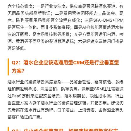
六个核心维度：一是行业专注度，供应商是否深耕酒水赛道，有
无同品类头部品牌验证；二是费用管控闭环能力，品鉴会、宴
席、陈列等费用场景能否全流程在线化；三是SFA+DMS+TPM
是否原生一体化，而非多系统拼接；四是AI检核能否覆盖酒水特
有的开瓶照、宴席场景核验等场景；五是方案能否适配白酒、啤
酒、黄酒等不同品类的渠道管理逻辑；六是经销商端使用门槛是
否足够低。
Q2：酒水企业应该选通用型CRM还是行业垂直型
方案？
酒水行业的渠道场景高度复杂——品鉴会管理、宴席核验、多级
经销商返利叠加、圈层营销、防窜货等。通用型CRM往往需要通
过PaaS定制来适配这些场景，落地周期长、隐性成本高。行业
垂直型方案内嵌了酒水行业的渠道管理逻辑，开箱即用。建议优
先考察在酒水行业有劲牌、口子酒业、上海贵酒、舍得酒业等头
部客户验证的厂商。