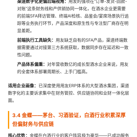
渠道数字化更偏后端视角：
用友的强项在“订单-发货-回款-
对账”这条财务线和产供销协同一体化，在酒水企业更需要
的前端SFA拜访管理、终端AI检核、品鉴会/宴席场景执行追
踪等业务执行环节，产品深度和原生性与专注型厂商存在明
显差距。
前端执行工具缺失：
用友缺乏自有的SFA产品，渠道终端数
据需要通过对接第三方系统获取，数据同步存在延迟和一致
性问题。
产品体系偏重：
对年营收数亿的成长型酒水企业来说，用友
的全套体系部署周期长、上手门槛高。
适用企业画像：
已深度使用用友ERP体系的大型酒水集团，渠道
数字化的主要诉求集中在财务管控、供应链协同和业财一体化层
面。
3.4 金蝶——茅台、习酒验证，白酒行业积累深厚
但偏财务与供应链
核心优势：
金蝶在白酒行业的客户阵容极为豪华——已成功服务