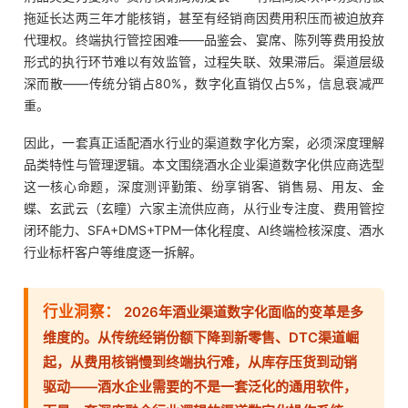
拖延长达两三年才能核销，甚至有经销商因费用积压而被迫放弃
代理权。终端执行管控困难——品鉴会、宴席、陈列等费用投放
形式的执行环节难以有效监管，过程失联、效果滞后。渠道层级
深而散——传统分销占80%，数字化直销仅占5%，信息衰减严
重。
因此，一套真正适配酒水行业的渠道数字化方案，必须深度理解
品类特性与管理逻辑。本文围绕酒水企业渠道数字化供应商选型
这一核心命题，深度测评勤策、纷享销客、销售易、用友、金
蝶、玄武云（玄瞳）六家主流供应商，从行业专注度、费用管控
闭环能力、SFA+DMS+TPM一体化程度、AI终端检核深度、酒水
行业标杆客户等维度逐一拆解。
行业洞察：
2026年酒业渠道数字化面临的变革是多
维度的。从传统经销份额下降到新零售、DTC渠道崛
起，从费用核销慢到终端执行难，从库存压货到动销
驱动——酒水企业需要的不是一套泛化的通用软件，