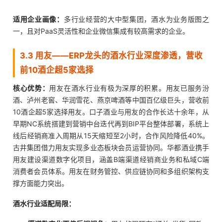
适用企业画像：
多行业经营的大中型集团，酒水为业务版图之
一，且对PaaS灵活性和企业微信集成有较高需求的企业。
3.3 用友——ERP龙头的酒水行业深度渗透，营收
前10酒企超5家选择
核心优势：
用友在酒水行业有极为深厚的积累。用友已服务汾
酒、泸州老窖、华润雪花、燕京啤酒等中国百亿级巨头，营收前
10酒企超5家选择用友。口子酒业与用友的合作长达十余年，从
早期NC系统搭建到营销中台迭代再到BIP平台整体部署，系统上
线后经销商准入周期从15天缩短至2小时，合作风险降低40%。
古井集团借力用友实现多业态板块会员运营协同。华都酒业携手
用友建设渠道数字化项目，涵盖B端渠道经销商业务和私域C端
消费者会员体系。用友在财务管控、供应链协同和多组织架构支
撑方面能力突出。
酒水行业适配局限：