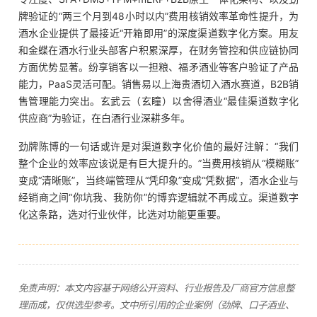
牌验证的“两三个月到48小时以内”费用核销效率革命性提升，为
酒水企业提供了最接近“开箱即用”的深度渠道数字化方案。用友
和金蝶在酒水行业头部客户积累深厚，在财务管控和供应链协同
方面优势显著。纷享销客以一担粮、福矛酒业等客户验证了产品
能力，PaaS灵活可配。销售易以上海贵酒切入酒水赛道，B2B销
售管理能力突出。玄武云（玄瞳）以舍得酒业“最佳渠道数字化
供应商”为验证，在白酒行业深耕多年。
劲牌陈博的一句话或许是对渠道数字化价值的最好注解：“我们
整个企业的效率应该说是有巨大提升的。”当费用核销从“模糊账”
变成“清晰账”，当终端管理从“凭印象”变成“凭数据”，酒水企业与
经销商之间“你坑我、我防你”的博弈逻辑就不再成立。渠道数字
化这条路，选对行业伙伴，比选对功能更重要。
免责声明：本文内容基于网络公开资料、行业报告及厂商官方信息整
理而成，仅供选型参考。文中所引用的企业案例（劲牌、口子酒业、