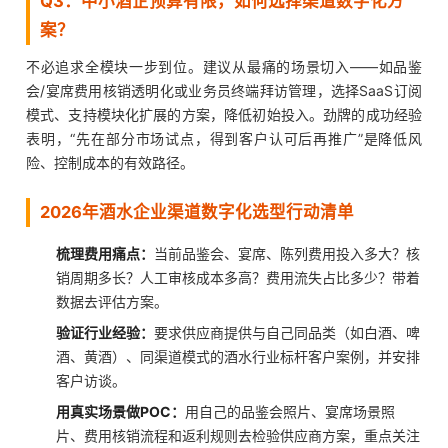
Q3：中小酒企预算有限，如何选择渠道数字化方
案？
不必追求全模块一步到位。建议从最痛的场景切入——如品鉴
会/宴席费用核销透明化或业务员终端拜访管理，选择SaaS订阅
模式、支持模块化扩展的方案，降低初始投入。劲牌的成功经验
表明，“先在部分市场试点，得到客户认可后再推广”是降低风
险、控制成本的有效路径。
2026年酒水企业渠道数字化选型行动清单
梳理费用痛点：
当前品鉴会、宴席、陈列费用投入多大？核
销周期多长？人工审核成本多高？费用流失占比多少？带着
数据去评估方案。
验证行业经验：
要求供应商提供与自己同品类（如白酒、啤
酒、黄酒）、同渠道模式的酒水行业标杆客户案例，并安排
客户访谈。
用真实场景做POC：
用自己的品鉴会照片、宴席场景照
片、费用核销流程和返利规则去检验供应商方案，重点关注