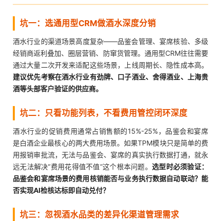
坑一：选通用型CRM做酒水深度分销
酒水行业的渠道场景高度复杂——品鉴会管理、宴席核验、多级
经销商返利叠加、圈层营销、防窜货管理。通用型CRM往往需要
通过大量二次开发来适配这些场景，上线周期长、隐性成本高。
建议优先考察在酒水行业有劲牌、口子酒业、舍得酒业、上海贵
酒等头部客户验证的供应商。
坑二：只看功能列表，不看费用管控闭环深度
酒水行业的促销费用通常占销售额的15%-25%，品鉴会和宴席
是白酒企业最核心的两大费用场景。如果TPM模块只是简单的费
用报销审批流，无法与品鉴会、宴席的真实执行数据打通，就永
远无法解决“费用花得值不值”这个根本问题。
选型时必须验证：
品鉴会和宴席场景的费用核销能否与业务执行数据自动联动？能
否实现AI检核达标即自动兑付？
坑三：忽视酒水品类的差异化渠道管理需求