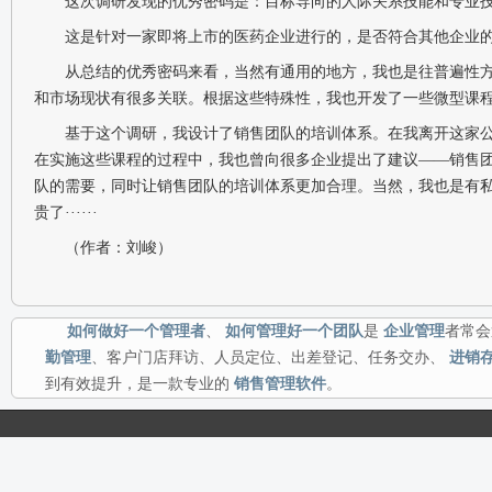
这次调研发现的优秀密码是：目标导向的人际关系技能和专业
这是针对一家即将上市的医药企业进行的，是否符合其他企业
从总结的优秀密码来看，当然有通用的地方，我也是往普遍性
和市场现状有很多关联。根据这些特殊性，我也开发了一些微型课
基于这个调研，我设计了销售团队的培训体系。在我离开这家
在实施这些课程的过程中，我也曾向很多企业提出了建议——销售
队的需要，同时让销售团队的培训体系更加合理。当然，我也是有
贵了······
（作者：刘峻）
如何做好一个管理者
、
如何管理好一个团队
是
企业管理
者常会
勤管理
、客户门店拜访、人员定位、出差登记、任务交办、
进销
到有效提升，是一款专业的
销售管理软件
。
网站导航：
|
|
|
|
|
|
|
|
|
CopyRight © 2012-2014 waiqin365.com,All Rights Reserved. 版权所有 南京